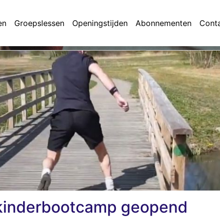
en
Groepslessen
Openingstijden
Abonnementen
Cont
g kinderbootcamp geopend