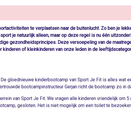
rtactiviteiten te verplaatsen naar de buitenlucht. Zo ben je lekker
ort je natuurlijk alleen, maar op deze regel is nu één uitzonde
uidige gezondheidsprincipes. Deze versoepeling van de maatrege
inderen of kleinkinderen van onze leden in de leeftijdscategorie 
! De gloednieuwe kinderbootcamp van Sport Je Fit is alles wat e
ertrouwde bootcampinstructeur Gerjan richt de bootcamp zo in da
rrein van Sport Je Fit. We vragen alle kinderen vriendelijk om 5
e bootcamp, gesloten. Het is niet mogelijk om een toilet te bezoeke